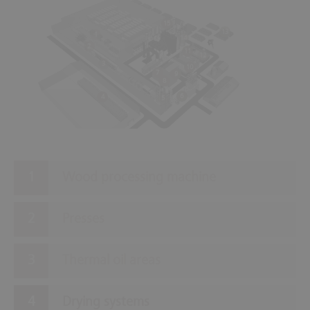
15
13
1
14
2
11
12
3
10
7
9
8
6
4
5
Wood processing machine
Presses
Thermal oil areas
Drying systems