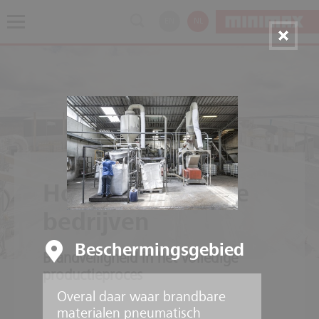
EN
NL
Houtverwerkende
bedrijven
Beschermingsgebied
Brandveiligheid in het volledige
productieproces
Overal daar waar brandbare
materialen pneumatisch